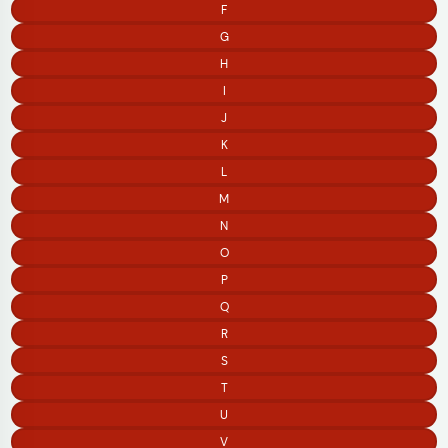
F
G
H
I
J
K
L
M
N
O
P
Q
R
S
T
U
V