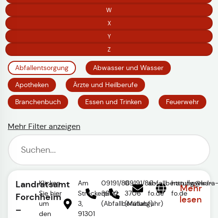
W
X
Y
Z
Abfallentsorgung
Abwasser und Wasser
Apotheken
Ärzte und Heilberufe
Branchenbuch
Essen und Trinken
Feuerwehr
Mehr Filter anzeigen
Landratsamt
Klicken
Am
09191/86-
09191/86-
abfallberatung@lra-
http://www.lra
Mehr
Sie hier
Streckerplatz
3602
3706
fo.de
fo.de
Forchheim
lesen
um
3,
(Abfallberatung)
(Müllabfuhr)
–
den
91301