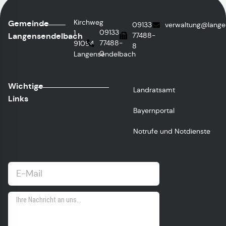
Kirchweg
Gemeinde
09133
verwaltung@lange
09133
1
Langensendelbach
77488-
77488-
91094
8
0
Langensendelbach
Wichtige
Landratsamt
Links
Bayernportal
Notrufe und Notdienste