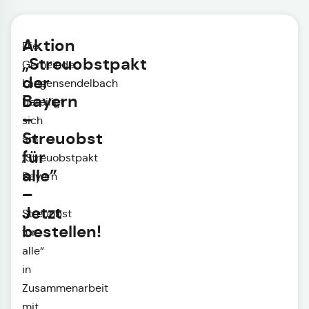
Aktion
Die
„Streuobstpakt
Gemeinde
der
Langensendelbach
Bayern
beteiligt
–
sich
Streuobst
am
für
„Streuobstpakt
alle”
Bayern
–
-
Jetzt
Streuobst
bestellen!
für
alle“
in
Zusammenarbeit
mit