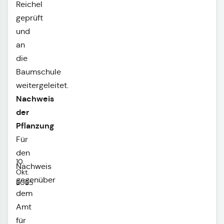
Reichel
geprüft
und
an
die
Baumschule
weitergeleitet.
Nachweis
der
Pflanzung
Für
den
10.
Nachweis
Okt.
gegenüber
2025
dem
Amt
für