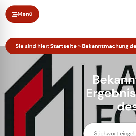
Menü
Sie sind hier:
Startseite
»
Bekanntmachung des 
Bekann
Ergebnis
des