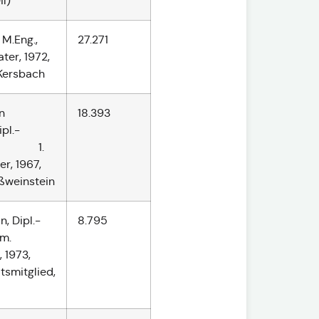
l)
 M.Eng.,
27.271
ter, 1972,
Kersbach
n
18.393
pl.-
n, 1.
r, 1967,
ößweinstein
n, Dipl.-
8.795
fm.
, 1973,
smitglied,