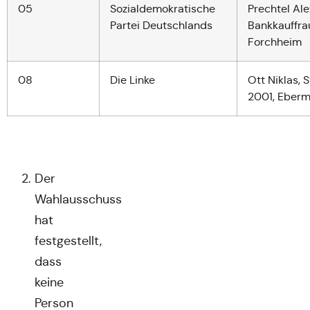
05
Sozialdemokratische
Prechtel Al
Partei Deutschlands
Bankkauffrau
Forchheim
08
Die Linke
Ott Niklas, 
2001, Eber
Der
Wahlausschuss
hat
festgestellt,
dass
keine
Person