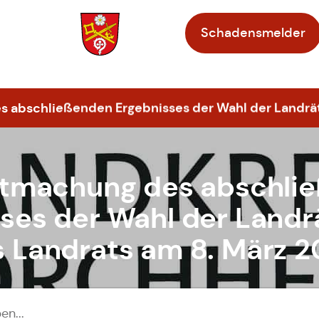
Schadensmelder
Zur Startseite
abschließenden Ergebnisses der Wahl der Landräti
tmachung des abschli
ses der Wahl der Landr
 Landrats am 8. März 