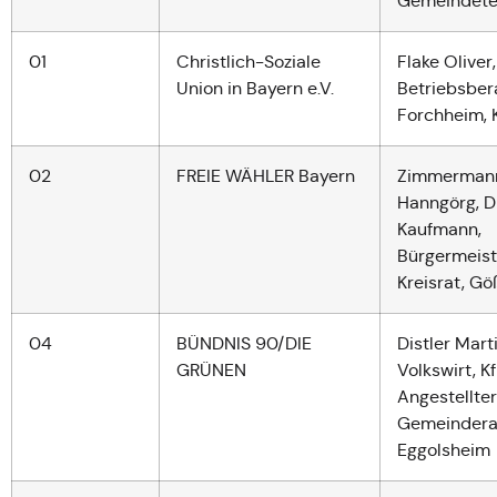
Gemeindetei
01
Christlich-Soziale
Flake Oliver,
Union in Bayern e.V.
Betriebsbera
Forchheim, 
02
FREIE WÄHLER Bayern
Zimmerman
Hanngörg, Di
Kaufman
Bürgermeiste
Kreisrat, G
04
BÜNDNIS 90/DIE
Distler Marti
GRÜNEN
Volkswirt, K
Angestellter
Gemeinderat
Eggolsheim