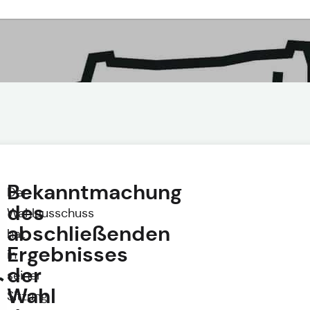
Bekanntmachung
Der
des
Wahlausschuss
abschließenden
hat
Ergebnisses
in
der
seiner
Wahl
Sitzung