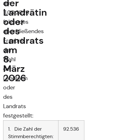
der
am
Landrätin
11.03.2026
oder
folgendes
des
abschließendes
Landrats
Ergebnis
am
der
8.
Wahl
März
der
2026
Landrätin
oder
des
Landrats
festgestellt:
1. Die Zahl der
92.536
Stimmberechtigten: