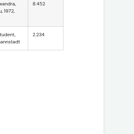
exandra,
8.452
, 1972,
Student,
2.234
mannstadt