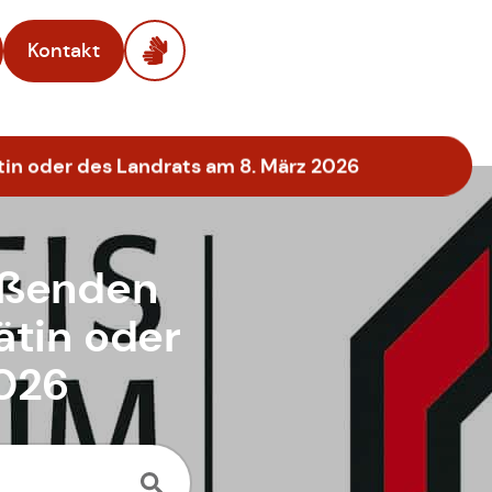
Kontakt
n oder des Landrats am 8. März 2026
eßenden
ätin oder
2026