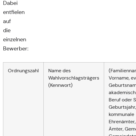
Dabei
entfielen
auf
die
einzelnen
Bewerber:
Ordnungszahl
Name des
(Familienna
Wahlvorschlagsträgers
Vorname, evt
(Kennwort)
Geburtsnam
akademisch
Beruf oder St
Geburtsjahr
kommunale
Ehrenämter,
Ämter, Gem