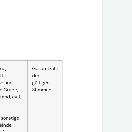
me,
Gesamtzahl
l.:
der
e und
gültigen
e Grade,
Stimmen
and, evtl.:
,
 sonstige
einde,