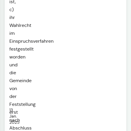
ist,
c)
ihr
Wahlrecht
im
Einspruchsverfahren
festgestellt
worden
und
die
Gemeinde
von
der
Feststellung
13.
erst
Jan.
nach
2025
Abschluss