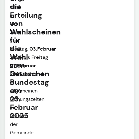
die
wird
Erteilung
in
von
der
Wahlscheinen
Zeit
für
von
die
03.Februar
Montag,
Wahl
2025
Freitag
bis
zum
07.Februar
Deutschen
2025
während
Bundestag
er
am
allgemeinen
23.
Öffnungszeiten
Februar
im
2025
Rathaus
der
Gemeinde