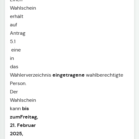
Wahlschein
erhält
auf
Antrag
5.1
eine
in
das
eingetragene
Wählerverzeichnis
wahlberechtigte
Person.
Der
Wahlschein
bis
kann
zum
Freitag,
21. Februar
2025,