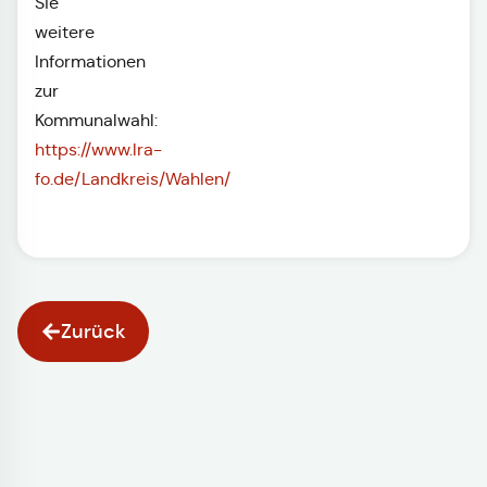
Sie
weitere
Informationen
zur
Kommunalwahl:
https://www.lra-
fo.de/Landkreis/Wahlen/
Zurück