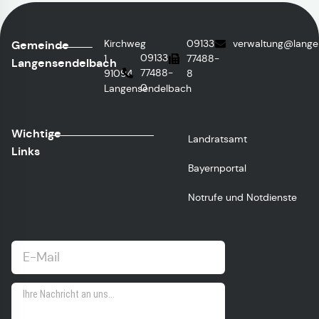
Kirchweg
09133
verwaltung@lange
Gemeinde
09133
1
77488-
Langensendelbach
77488-
91094
8
0
Langensendelbach
Wichtige
Landratsamt
Links
Bayernportal
Notrufe und Notdienste