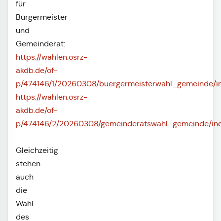
für
Bürgermeister
und
Gemeinderat:
https://wahlen.osrz-
akdb.de/of-
p/474146/1/20260308/buergermeisterwahl_gemeinde/in
https://wahlen.osrz-
akdb.de/of-
p/474146/2/20260308/gemeinderatswahl_gemeinde/ind
Gleichzeitig
stehen
auch
die
Wahl
des