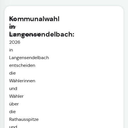
Kommunalwahl
Bei
in
der
Langensendelbach:
Kommunalwahl
2026
in
Langensendelbach
entscheiden
die
Wählerinnen
und
Wähler
über
die
Rathausspitze
und