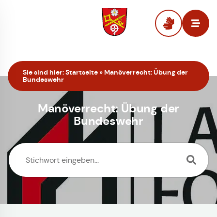
Zur Startseite
Sie sind hier:
Startseite
»
Manöverrecht: Übung der
Bundeswehr
Manöverrecht: Übung der
Bundeswehr