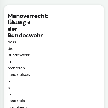
Manöverrecht:
Das
Übung
Landratsamt
der
teilt
Bundeswehr
mit,
dass
die
Bundeswehr
in
mehreren
Landkreisen,
u.
a.
im
Landkreis
Forchheim