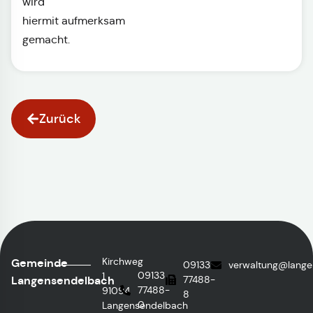
wird
hiermit aufmerksam
gemacht.
Zurück
Kirchweg
Gemeinde
09133
verwaltung@lange
09133
1
Langensendelbach
77488-
77488-
91094
8
0
Langensendelbach