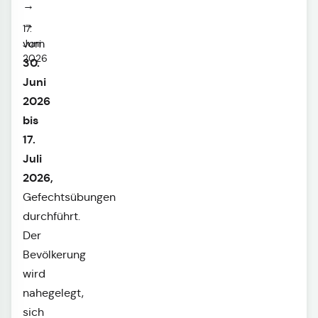
→
→
17.
Juni
vom
2026
30.
Juni
2026
bis
17.
Juli
2026,
Gefechtsübungen
durchführt.
Der
Bevölkerung
wird
nahegelegt,
sich