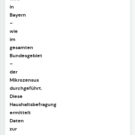
in
Bayern
–
wie
im
gesamten
Bundesgebiet
–
der
Mikrozensus
durchgeführt.
Diese
Haushaltsbefragung
ermittelt
Daten
zur