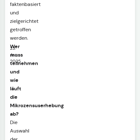
faktenbasiert
und
zielgerichtet
getroffen
werden.
Wer
23.
muss
Jan.
2025
teilnehmen
und
wie
läuft
die
Mikrozensuserhebung
ab?
Die
Auswahl
der