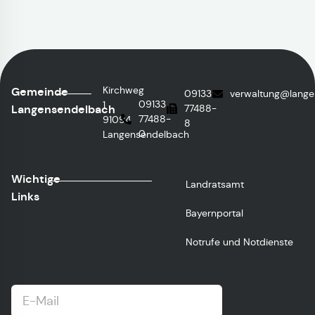
Kirchweg
Gemeinde
09133
verwaltung@lange
09133
1
Langensendelbach
77488-
77488-
91094
8
0
Langensendelbach
Wichtige
Landratsamt
Links
Bayernportal
Notrufe und Notdienste