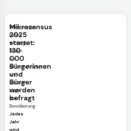
Mikrozensus
Mikrozensus
2025
liefert
startet:
wichtige
130
Daten
000
zur
Bürgerinnen
wirtschaftlichen
und
und
Bürger
sozialen
werden
Lage
befragt
der
Bevölkerung
Jedes
Jahr
wird