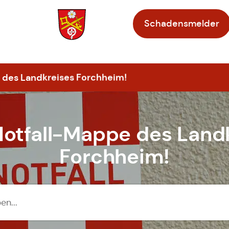
Schadensmelder
Zur Startseite
 des Landkreises Forchheim!
otfall-Mappe des Land
Forchheim!