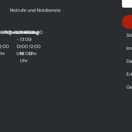
Notrufe und Notdienste
nstag
8:00
Mittwoch
Geschlossen
Donnerstag
08:00
und
Freitag
08:00
Si
-
13:00
-
2:00
12:00
-
12:00
Im
hr
Uhr
18:00
Uhr
Uhr
Da
Er
Ge