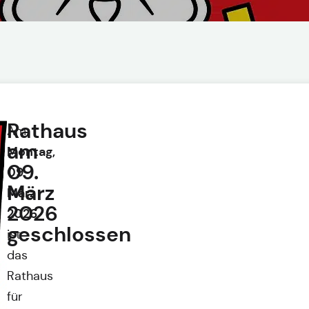
Rathaus
Am
am
Montag,
09.
09.
März
März
2026
2026
geschlossen
ist
das
Rathaus
für