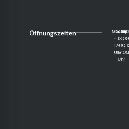
Montag
08:00
und
Die
0
Öffnungszeiten
-
13:00
-
12:00
-
1
Uhr
17:00
U
Uhr