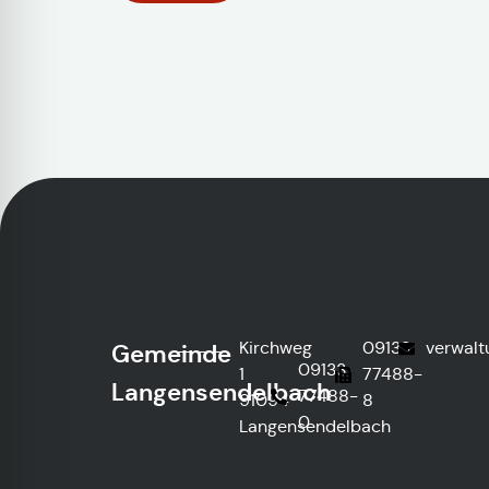
Kirchweg
09133
verwal
Gemeinde
09133
1
77488-
Langensendelbach
77488-
91094
8
0
Langensendelbach