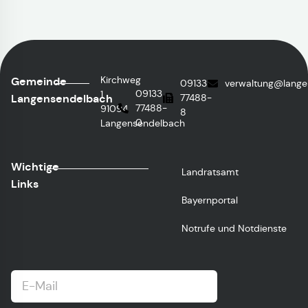
Kirchweg
Gemeinde
09133
verwaltung@lange
09133
1
Langensendelbach
77488-
77488-
91094
8
0
Langensendelbach
Wichtige
Landratsamt
Links
Bayernportal
Notrufe und Notdienste