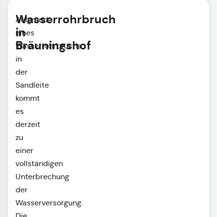
Wasserrohrbruch
Aufgrund
in
eines
Bräuningshof
Wasserrohrbruchs
in
der
Sandleite
kommt
es
derzeit
zu
einer
vollständigen
Unterbrechung
der
Wasserversorgung.
Die