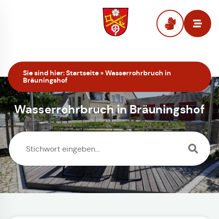
Zur Startseite
Sie sind hier:
Startseite
»
Wasserrohrbruch in
Bräuningshof
Wasserrohrbruch in Bräuningshof